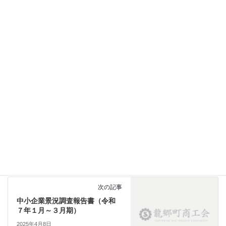
R6年度経営発達支援事業自己評価報告書
R6年度経営発達支援事業評価報告書（外部評価反映）
前の記事
令和６年度需要動向調査アンケ
ート結果について
2025年3月3日
次の記事
中小企業景況調査報告書（令和
７年１月～３月期）
2025年4月8日