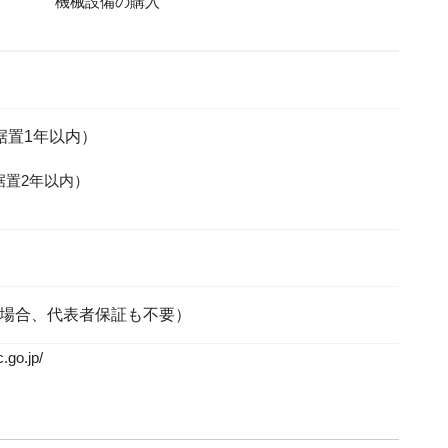
機械設備の購入
据置1年以内）
据置2年以内）
場合、代表者保証も不要）
o.jp/